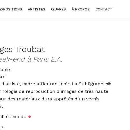
EXPOSITIONS
ARTISTES
ŒUVRES
À PROPOS
CONTACT
ges Troubat
ek-end à Paris E.A.
aphie
 cm
d'artiste, cadre affleurant noir. La Subligraphie®
hnologie de reproduction d’images de très haute
sur des matériaux durs apprêtés d’un vernis
r.
lité :
Vendu
20