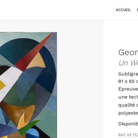
ACCUEIL
Geor
Un We
Subligr
81 x 65
Épreuve 
une tec
qualité 
polyeste
Disponibi
Ref: GT 17